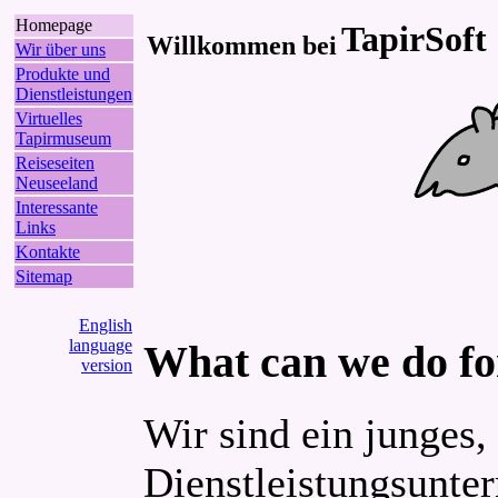
Homepage
TapirSoft
Willkommen bei
Wir über uns
Produkte und
Dienstleistungen
Virtuelles
Tapirmuseum
Reiseseiten
Neuseeland
Interessante
Links
Kontakte
Sitemap
English
language
What can we do f
version
Wir sind ein junges,
Dienstleistungsunte